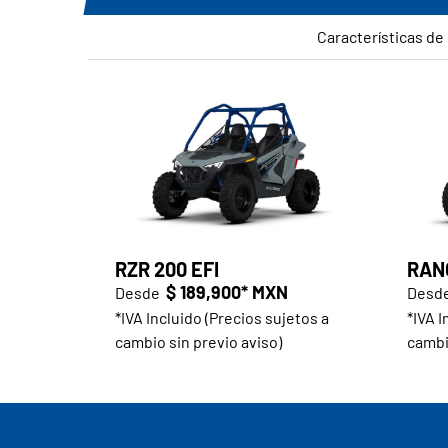
Características de 
RZR 200 EFI
RANG
$ 189,900* MXN
Desde
Desd
*IVA Incluido (Precios sujetos a
*IVA I
cambio sin previo aviso)
cambi