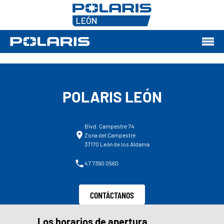
POLARIS LEÓN
Blvd. Campestre 74
Zona del Campestre
37170 León de los Aldama
47 7390 0560
CONTÁCTANOS
Los horarios de apertura